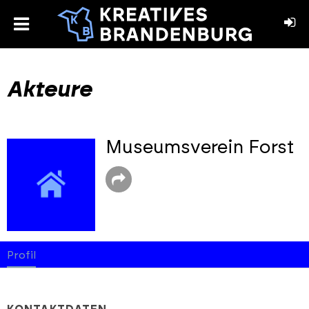
toggle
menu
book
stagram
Akteure
Museumsverein Forst
Profil