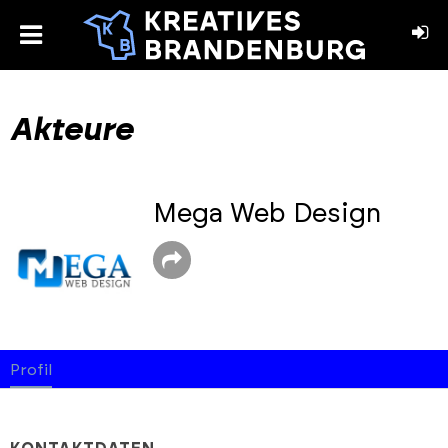
toggle
menu
book
stagram
Akteure
Mega Web Design
Profil