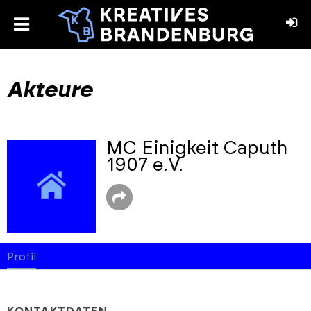
toggle
menu
book
stagram
Akteure
MC Einigkeit Caputh
1907 e.V.
Profil