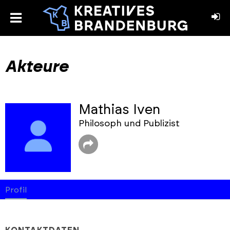
toggle
menu
book
stagram
Akteure
Mathias Iven
Philosoph und Publizist
Profil