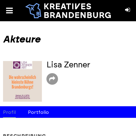
toggle
menu
book
stagram
Akteure
Lisa Zenner
Profil
Portfolio