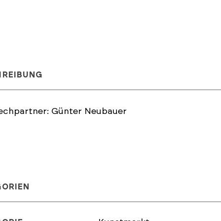
HREIBUNG
echpartner: Günter Neubauer
GORIEN