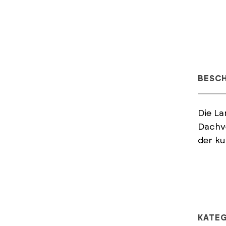
BESC
Die La
Dachve
der ku
KATE