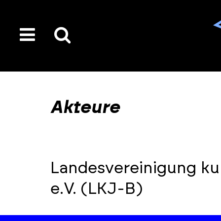
toggle
Suche
menu
auf
der
gesamten
Akteure
Seite
Landesvereinigung ku
e.V. (LKJ-B)