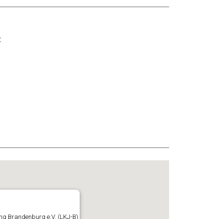
t
ung Brandenburg e.V. (LKJ-B)