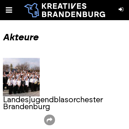
toggle
menu
book
stagram
Akteure
Landesjugendblasorchester
Brandenburg