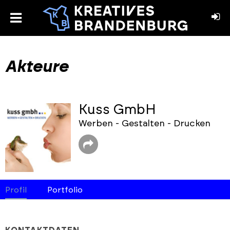
toggle
menu
book
stagram
Akteure
Kuss GmbH
Werben - Gestalten - Drucken
Profil
Portfolio