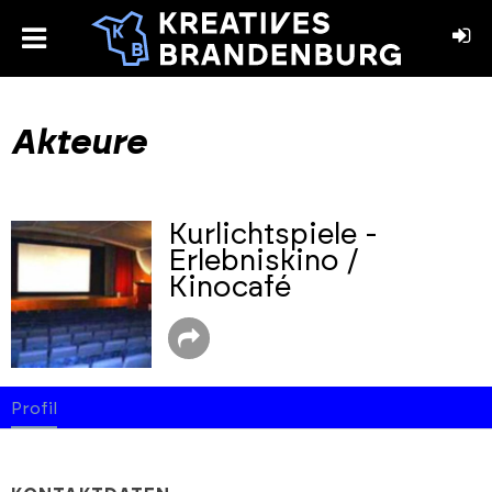
toggle
menu
book
stagram
Akteure
Kurlichtspiele -
Erlebniskino /
Kinocafé
Profil