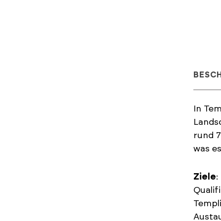
BESC
In Tem
Landsc
rund 7
was es
Ziele
:
Qualif
Templi
Austau