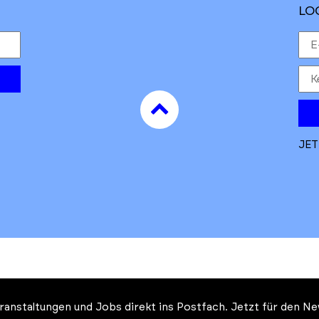
LO
to
top
JET
Veranstaltungen und Jobs direkt ins Postfach. Jetzt für den 
Auftrag des Ministeriums für