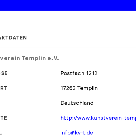
AKTDATEN
verein Templin e.V.
Postfach 1212
SSE
17262 Templin
ORT
Deutschland
http://www.kunstverein-temp
ITE
info@kv-t.de
L