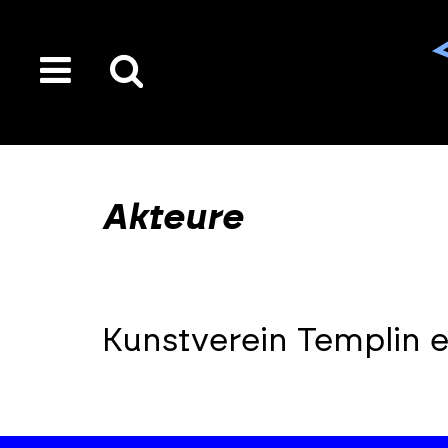
toggle
Suche
menu
auf
der
gesamten
Akteure
Seite
Kunstverein Templin e