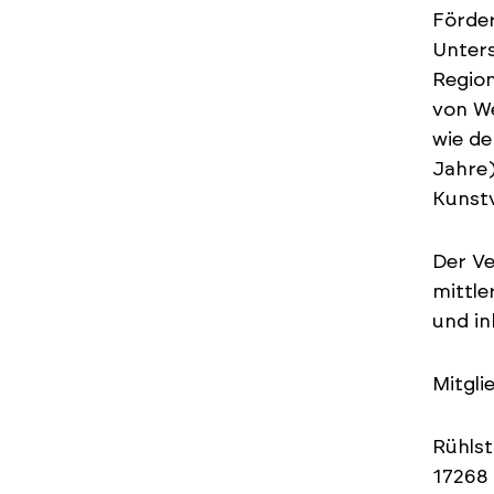
Förde
Unters
Region
von We
wie de
Jahre)
Kunstv
Der Ve
mittle
und in
Mitgli
Rühlst
17268