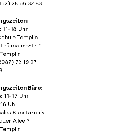
0152) 28 66 32 83
ngszeiten:
 11-18 Uhr
schule Templin
Thälmann-Str. 1
 Templin
03987) 72 19 27
8
ngszeiten Büro
:
: 11-17 Uhr
-16 Uhr
ales Kunstarchiv
auer Allee 7
 Templin