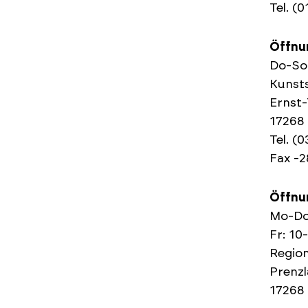
Tel. (
Öffnu
Do-So:
Kunst
Ernst-
17268
Tel. (
Fax -2
Öffnu
Mo-Do
Fr: 10
Region
Prenzl
17268