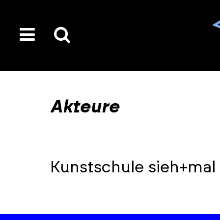
toggle
Suche
menu
auf
der
gesamten
Akteure
Seite
Kunstschule sieh+mal