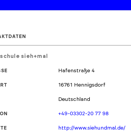
AKTDATEN
schule sieh+mal
Hafenstraße 4
SSE
16761 Hennigsdorf
ORT
Deutschland
+49-03302-20 77 98
FON
http://www.siehundmal.de/
ITE