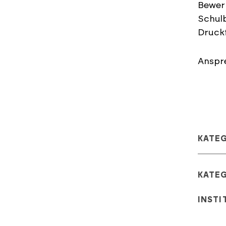
Bewer
Schulb
Druck
Anspre
KATE
KATE
INSTI