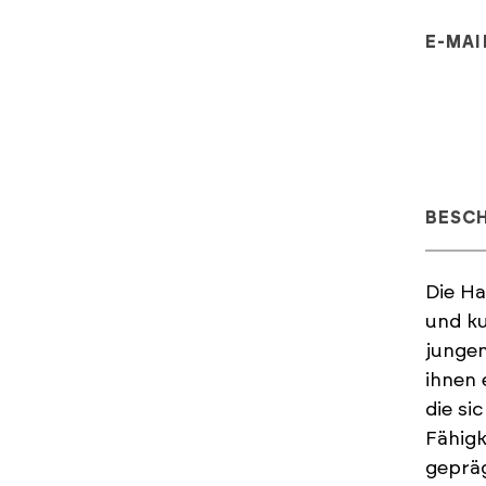
E-MAI
BESC
Die Ha
und ku
jungen
ihnen 
die si
Fähigk
gepräg