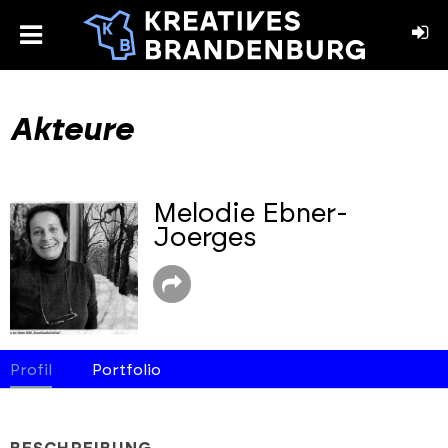
toggle
menu
book
stagram
Akteure
Melodie Ebner-
Joerges
Profil
Portfolio