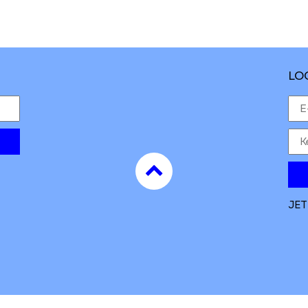
LO
to
top
JET