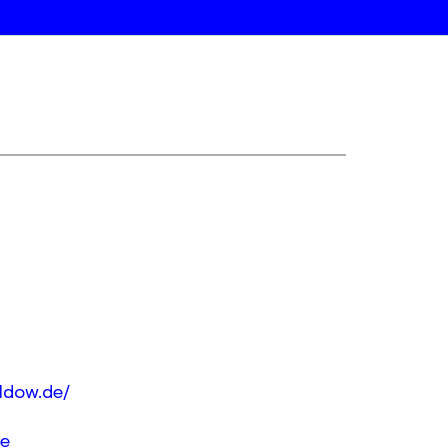
ldow.de/
de