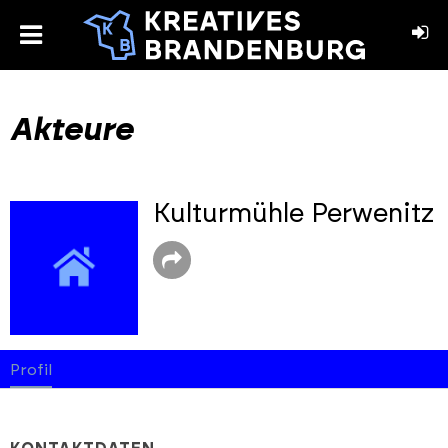
toggle
menu
book
stagram
Akteure
Kulturmühle Perwenitz
Profil