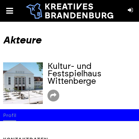
toggle
menu
book
stagram
Akteure
Kultur- und
Festspielhaus
Wittenberge
Profil