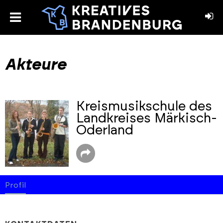
toggle
menu
book
stagram
Akteure
Kreismusikschule des
Landkreises Märkisch-
Oderland
Profil