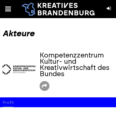
toggle
menu
book
stagram
Akteure
Kompetenzzentrum
Kultur- und
Kreativwirtschaft des
Bundes
Profil