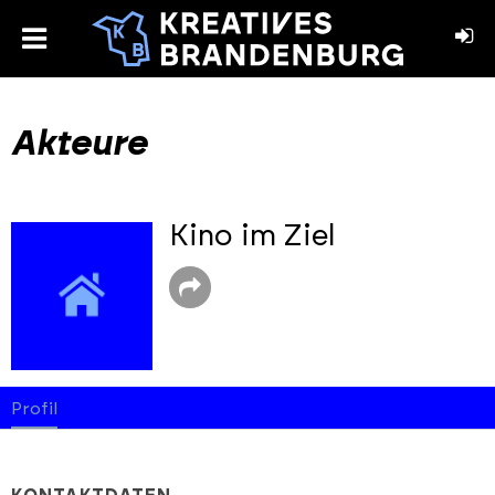
toggle
menu
book
stagram
Akteure
Kino im Ziel
Profil