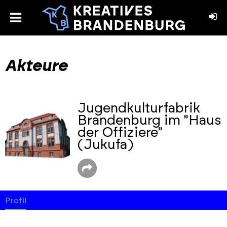
toggle
menu
book
stagram
Akteure
Jugendkulturfabrik
Brandenburg im "Haus
der Offiziere"
(Jukufa)
Profil