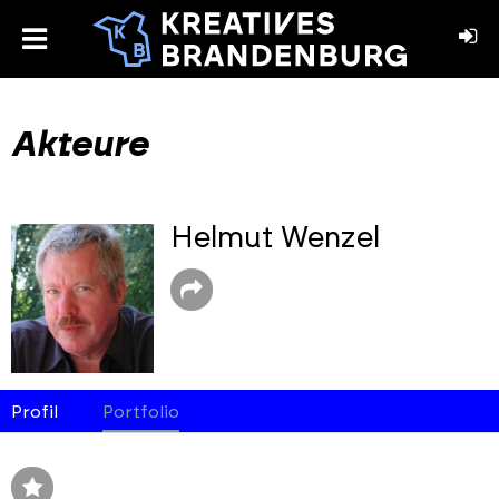
toggle
menu
book
stagram
Akteure
Helmut Wenzel
Profil
Portfolio