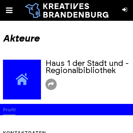
toggle
menu
book
stagram
Akteure
Haus 1 der Stadt und -
Regionalbibliothek
Profil