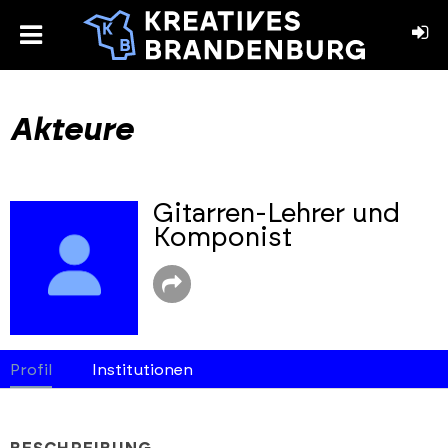
toggle
menu
book
stagram
Akteure
Gitarren-Lehrer und
Komponist
Profil
Institutionen