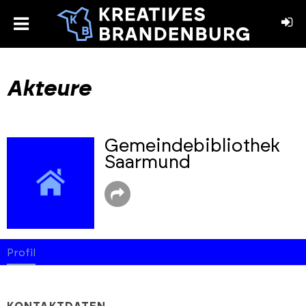
toggle
menu
book
stagram
Akteure
Gemeindebibliothek
Saarmund
Profil