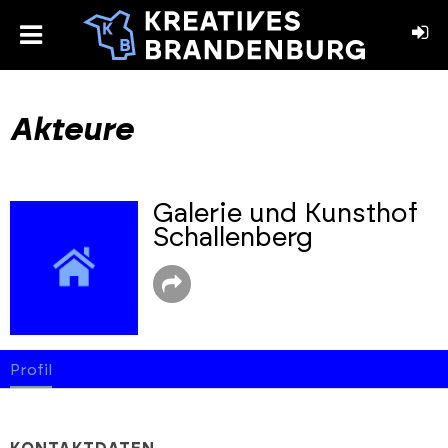
toggle
menu
book
stagram
Akteure
Galerie und Kunsthof
Schallenberg
Profil