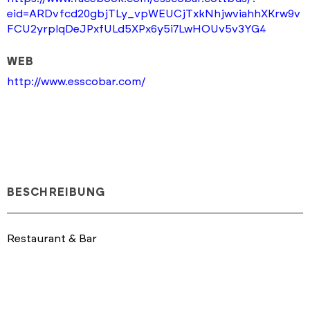
eid=ARDvfcd20gbjTLy_vpWEUCjTxkNhjwviahhXKrw9v
FCU2yrplqDeJPxfULd5XPx6y5i7LwHOUv5v3YG4
WEB
http://www.esscobar.com/
BESCHREIBUNG
Restaurant & Bar