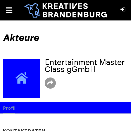
toggle
menu
book
stagram
Akteure
Entertainment Master
Class gGmbH
Profil