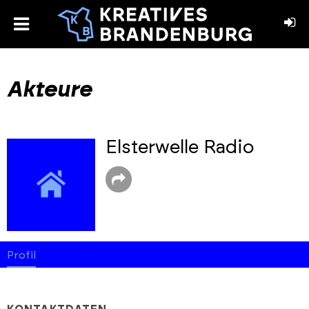
toggle
menu
book
stagram
Akteure
Elsterwelle Radio
Profil