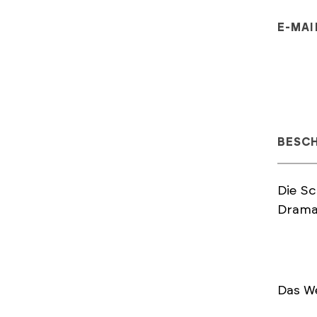
E-MAI
BESC
Die Sc
Drama
Das We