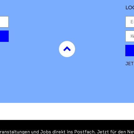
LO
to
top
JET
Veranstaltungen und Jobs direkt ins Postfach. Jetzt für den 