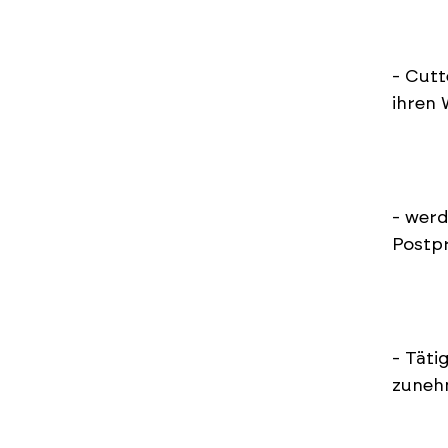
- Cutt
ihren 
- werd
Postpr
- Täti
zunehm