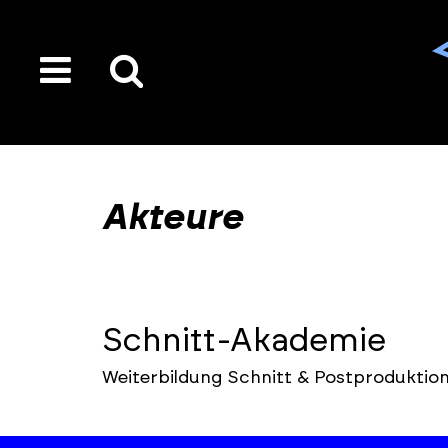
toggle
Suche
menu
auf
der
gesamten
Akteure
Seite
Schnitt-Akademie
Weiterbildung Schnitt & Postproduktio