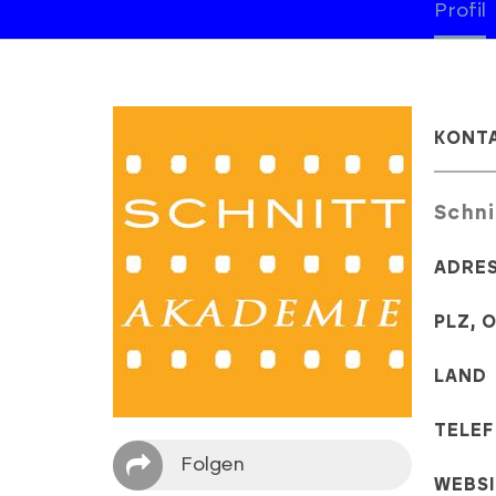
Profil
KONT
Schn
ADRE
PLZ, 
LAND
TELE
Folgen
WEBS