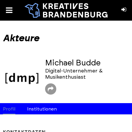
toggle
menu
book
stagram
Akteure
Michael Budde
Digital-Unternehmer &
Musikenthusiast
Profil
Institutionen