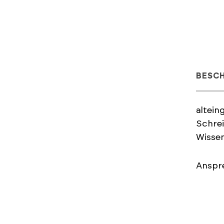
BESC
altein
Schre
Wissen
Anspre