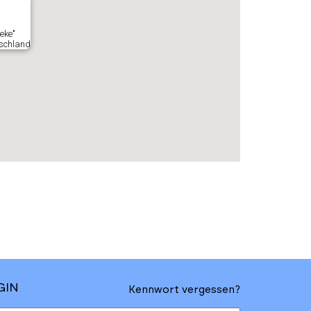
ieke"
tschland
GIN
Kennwort vergessen?