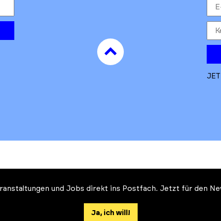
to
top
JET
Veranstaltungen und Jobs direkt ins Postfach. Jetzt für den 
Auftrag des Ministeriums für
 und Klimaschutz des Landes Brandenburg
Ja, ich will!