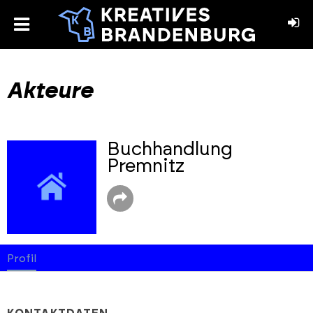
toggle
menu
book
stagram
Akteure
Buchhandlung
Premnitz
Profil