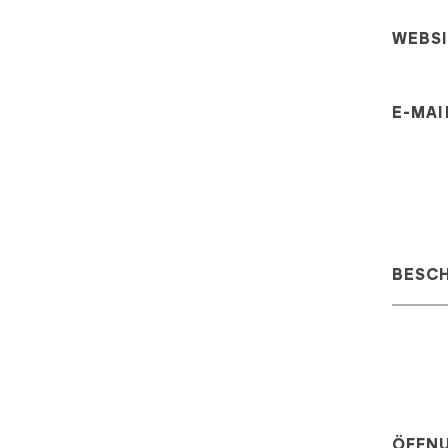
WEBS
E-MAI
BESC
ÖFFN