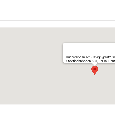
E
Bücherbogen am Savignyplatz 
Stadtbahnbogen 593, Berlin, Deu