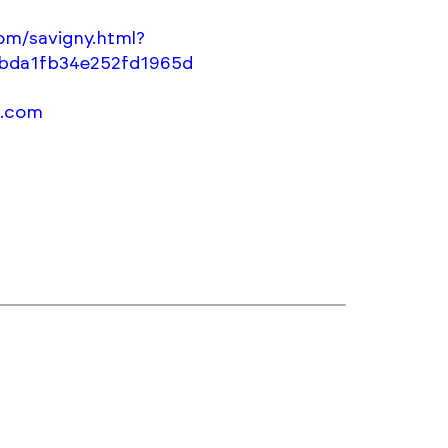
om/savigny.html?
bda1fb34e252fd1965d
n.com