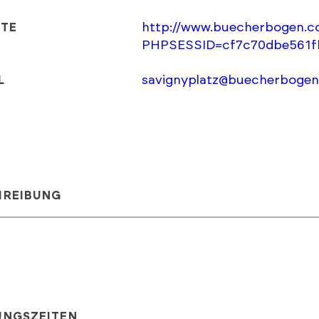
http://www.buecherbogen.c
ITE
PHPSESSID=cf7c70dbe561f
savignyplatz@buecherboge
L
HREIBUNG
UNGSZEITEN