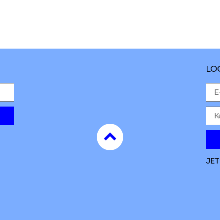
LO
to
top
JET