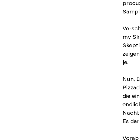
produz
Sample
Versch
my Ski
Skepti
zeigen
je.
Nun, ü
Pizzad
die ei
endlic
Nachts
Es da
Vorab 