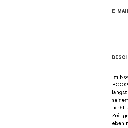
E-MAI
BESC
Im Nov
BOCKW
längst
seinem
nicht 
Zeit g
eben m