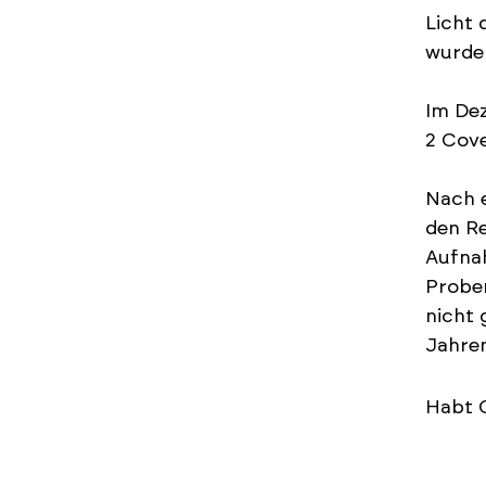
Licht 
wurde 
Im Dez
2 Cove
Nach e
den Re
Aufna
Prober
nicht 
Jahren
Habt G