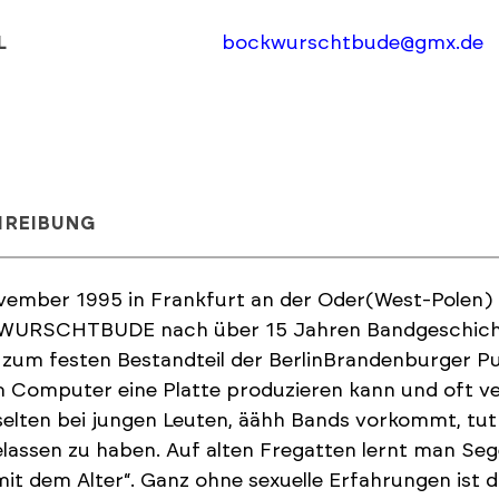
bockwurschtbude@gmx.de
L
HREIBUNG
ember 1995 in Frankfurt an der Oder(West-Polen) g
URSCHTBUDE nach über 15 Jahren Bandgeschichte
 zum festen Bestandteil der BerlinBrandenburger Pu
 Computer eine Platte produzieren kann und oft v
selten bei jungen Leuten, äähh Bands vorkommt, tut 
elassen zu haben. Auf alten Fregatten lernt man Seg
it dem Alter“. Ganz ohne sexuelle Erfahrungen ist d