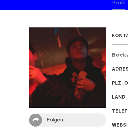
Profil
KONT
Bock
ADRE
PLZ, 
LAND
TELE
Folgen
WEBS