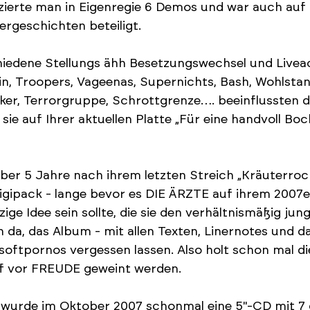
ierte man in Eigenregie 6 Demos und war auch auf
rgeschichten beteiligt.
iedene Stellungs ähh Besetzungswechsel und Liveact
n, Troopers, Vageenas, Supernichts, Bash, Wohlstand
ker, Terrorgruppe, Schrottgrenze…. beeinflussten d
 sie auf Ihrer aktuellen Platte „Für eine handvoll 
ber 5 Jahre nach ihrem letzten Streich „Kräuterroc
igipack - lange bevor es DIE ÄRZTE auf ihrem 2007e
nzige Idee sein sollte, die sie den verhältnismäßig ju
h da, das Album - mit allen Texten, Linernotes und da
oftpornos vergessen lassen. Also holt schon mal d
rf vor FREUDE geweint werden.
wurde im Oktober 2007 schonmal eine 5"-CD mit 7 