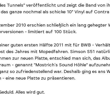
des Tunnels" veröffentlicht und zeigt die Band von i
das ganze nochmal als schicke 10“ Vinyl auf Contra
ember 2010 erschien schließlich ein lang gehegter W
rversionen - limitiert auf 100 Stück.
iner guten ersten Hälfte 2011 mit für BWB - Verhäl
st des Jahres mit Mopedfahren. Simson S51 natürl
hmen zur neuen Platte, entschied man sich, das A
aum - genannt "Mostrich´s Sound Höhle" aufzunehm
ganz so zufriedenstellend war. Deshalb ging es ans 
 - eine neue Platte zu präsentieren.
eduld. Alles wird gut.