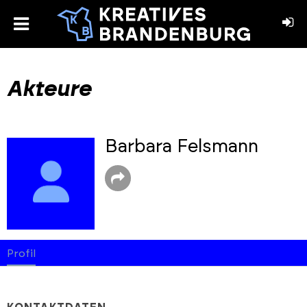
toggle
menu
book
stagram
Akteure
Barbara Felsmann
Profil