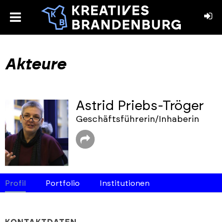
toggle
menu
book
stagram
Akteure
Astrid Priebs-Tröger
Geschäftsführerin/Inhaberin
Profil
Portfolio
Institutionen