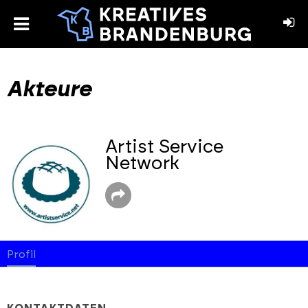
toggle
menu
book
stagram
Akteure
Artist Service
Network
Profil