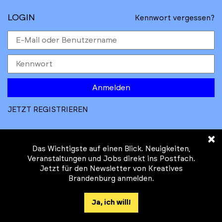
LOGIN
Kennwort vergessen?
Anmelden
JETZT REGISTRIEREN
×
Das Wichtigste auf einen Blick. Neuigkeiten,
Veranstaltungen und Jobs direkt ins Postfach.
Jetzt für den Newsletter von Kreatives
© Kreatives Brandenburg im Auftrag des
Brandenburg anmelden.
Ministeriums für
Wirtschaft, Arbeit, Energie und
Ja, ich will!
Klimaschutz des Landes Brandenburg