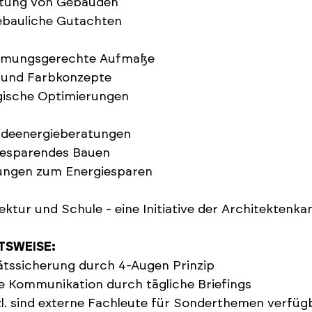
tung von Gebäuden
ebauliche Gutachten
rmungsgerechte Aufmaße
- und Farbkonzepte
gische Optimierungen
deenergieberatungen
iesparendes Bauen
ungen zum Energiesparen
ektur und Schule - eine Initiative der Architekten
TSWEISE:
ätssicherung durch 4-Augen Prinzip
e Kommunikation durch tägliche Briefings
l. sind externe Fachleute für Sonderthemen verfüg