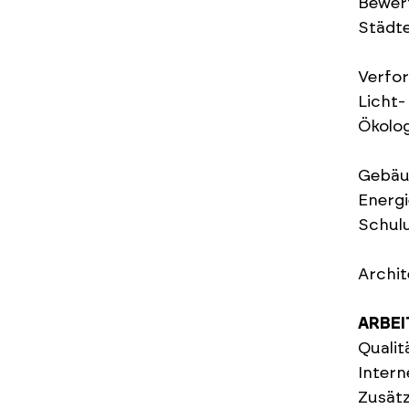
Bewer
Städt
Verfo
Licht
Ökolo
Gebäu
Energ
Schul
Archit
ARBEI
Qualit
Intern
Zusätz