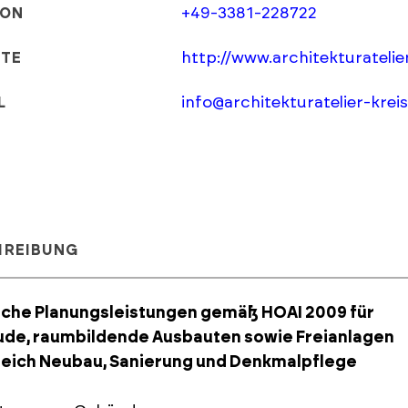
+49-3381-228722
FON
http://www.architekturatelier
ITE
info@architekturatelier-kreis
L
HREIBUNG
iche Planungsleistungen gemäß HOAI 2009 für
de, raumbildende Ausbauten sowie Freianlagen
reich Neubau, Sanierung und Denkmalpflege