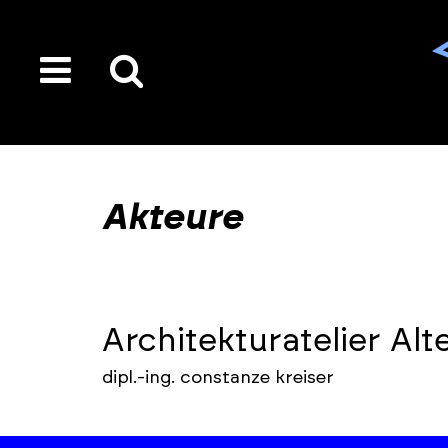
toggle
Suche
menu
auf
der
gesamten
Akteure
Seite
Architekturatelier Alt
dipl.-ing. constanze kreiser