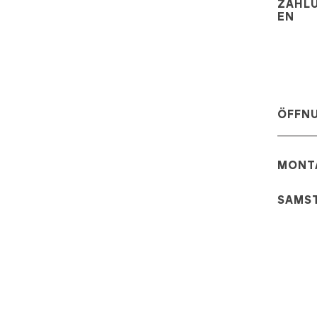
ZAHL
EN
ÖFFN