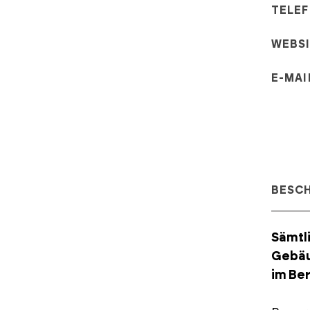
TELE
WEBS
E-MAI
BESC
Sämtl
Gebäu
im Be