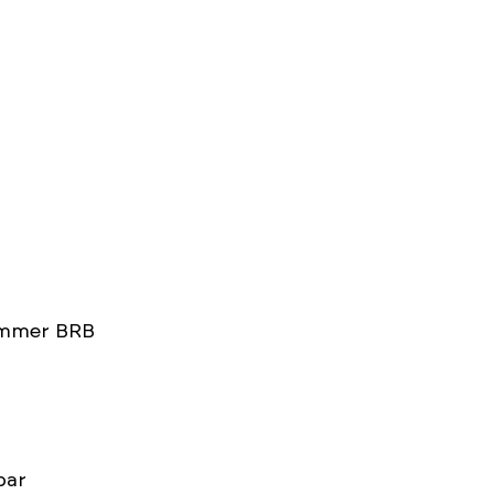
kammer BRB
bar