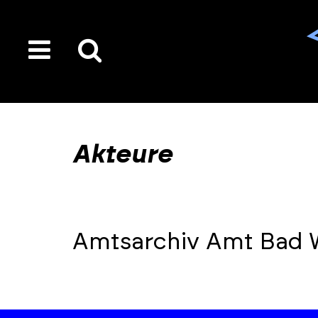
toggle
Suche
menu
auf
der
gesamten
Akteure
Seite
Amtsarchiv Amt Bad 