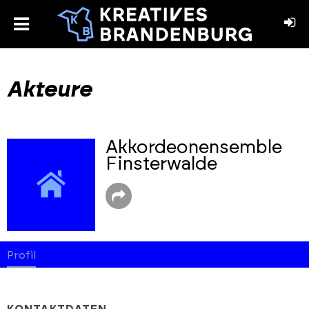
toggle
menu
book
stagram
Akteure
Akkordeonensemble
Finsterwalde
Profil