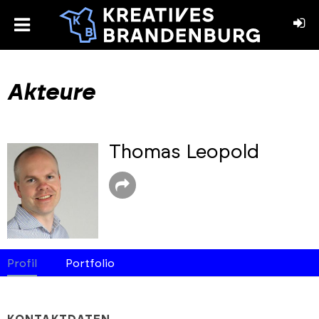
toggle
menu
book
stagram
Akteure
Thomas Leopold
Profil
Portfolio