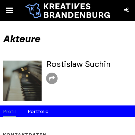
toggle
menu
book
stagram
Akteure
Rostislaw Suchin
Profil
Portfolio