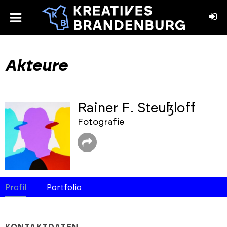
toggle
menu
book
stagram
Akteure
Rainer F. Steußloff
Fotografie
Profil
Portfolio