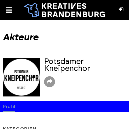
toggle
menu
book
stagram
Akteure
Potsdamer
Kneipenchor
Profil