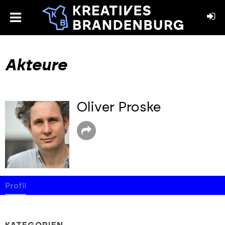
toggle
menu
book
stagram
Akteure
Oliver Proske
Profil