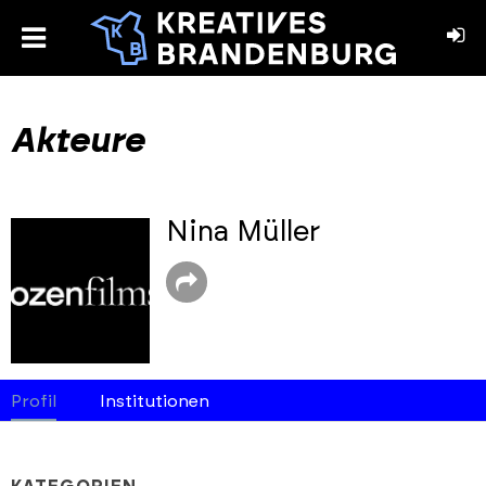
toggle
menu
book
stagram
Akteure
Nina Müller
Profil
Institutionen