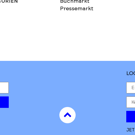
Buchmarkt
GORIEN
Pressemarkt
LO
to
top
JET