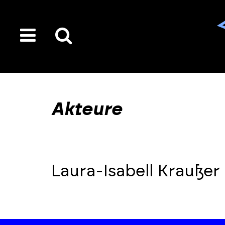
toggle
Suche
menu
auf
der
gesamten
Akteure
Seite
Laura-Isabell Kraußer