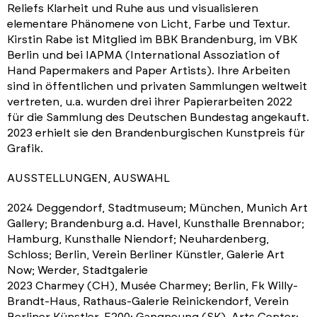
Reliefs Klarheit und Ruhe aus und visualisieren
elementare Phänomene von Licht, Farbe und Textur.
Kirstin Rabe ist Mitglied im BBK Brandenburg, im VBK
Berlin und bei IAPMA (International Assoziation of
Hand Papermakers and Paper Artists). Ihre Arbeiten
sind in öffentlichen und privaten Sammlungen weltweit
vertreten, u.a. wurden drei ihrer Papierarbeiten 2022
für die Sammlung des Deutschen Bundestag angekauft.
2023 erhielt sie den Brandenburgischen Kunstpreis für
Grafik.
AUSSTELLUNGEN, AUSWAHL
2024 Deggendorf, Stadtmuseum; München, Munich Art
Gallery; Brandenburg a.d. Havel, Kunsthalle Brennabor;
Hamburg, Kunsthalle Niendorf; Neuhardenberg,
Schloss; Berlin, Verein Berliner Künstler, Galerie Art
Now; Werder, Stadtgalerie
2023 Charmey (CH), Musée Charmey; Berlin, Fk Willy-
Brandt-Haus, Rathaus-Galerie Reinickendorf, Verein
Berliner Künstler, F200; Gangneung (SK), Arts Center;