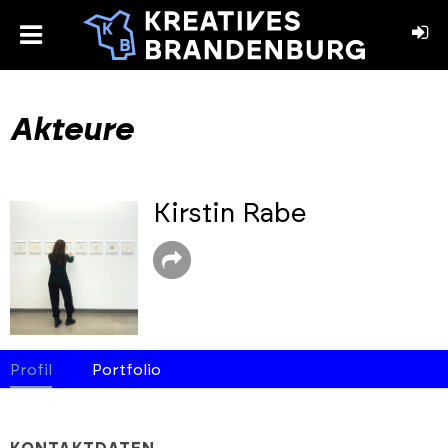
toggle
menu
book
stagram
Akteure
Kirstin Rabe
Profil
Portfolio