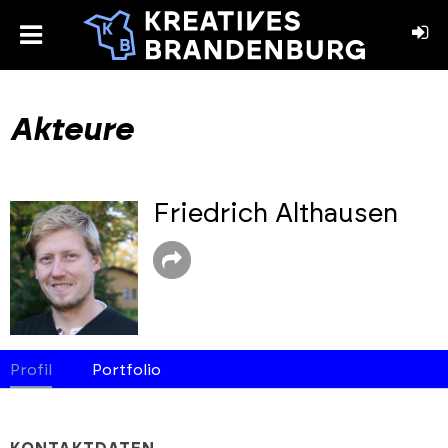
toggle
menu
book
stagram
Akteure
Friedrich Althausen
Profil
Portfolio