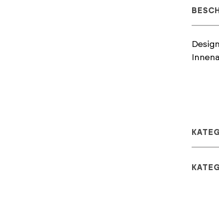
BESC
Design
Innena
KATE
KATE